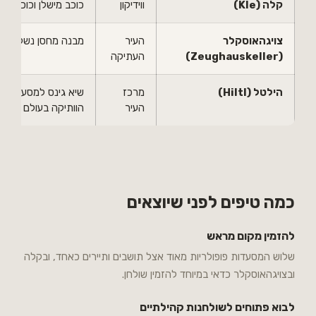
קלה (Kle)
ווידיקון
כוכב מישלן וכוכב ירו
צויגהאוסקלר
העיר
מבנה מחסן נשק מ-1487
(Zeughauskeller)
העתיקה
הילטל (Hiltl)
מרכז
שיא גינס למסעדה הצ
העיר
הוותיקה בעולם
כמה טיפים לפני שיוצאים
להזמין מקום מראש
שלוש המסעדות פופולריות מאוד אצל תושבים ותיירים כאחד, ובקלה
ובצויגהאוסקלר כדאי במיוחד להזמין שולחן.
לבוא פתוחים לשולחנות קהילתיים