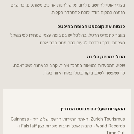
בצויגהאוסקלר יושבים לרוב על שולחנות ארוכים משותפים, כך שגם
הזמנה למקום בודד יכולה להסתדר בקלות.
לנסות את קונספט הבופה בהילטל
מעבר לתפריט הרגיל, בהילטל יש גם בופה עצמי שמחירו לפי משקל
הצלחת, דרך נהדרת לטעום כמה מנות בבת אחת.
הכול במרחק הליכה
שלוש המסעדות נמצאות במרכז ציריך, קרוב לבאהנהופשטראסה,
כך שאפשר לשלב ביקור בכולן באותו אזור בעיר.
המקורות שעליהם מבוסס המדריך
Zürich Tourismus, האתר התיירותי הרשמי של ציריך · Guinness
World Records · כתבות אוכל ותרבות מוכרות כגון Falstaff ו-
Time Out.