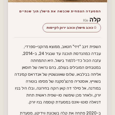
המסעדה הצמחית שכבשה את מישלן תוך שנתיים
קלה
Kle
כוכב מישלן וכוכב ירוק לקיימות
השפית זינב "זיזי" חטאב, ממוצא מרוקני-ספרדי,
עבדה כמהנדסת תוכנה עד שבגיל 24, ב-2014,
עזבה הכול כדי ללמוד בישול. היא התמחתה
במטבחים המובילים בעולם, בהם נרואה של חוסאן
אליחה בבילבאו, שלוס שאוונשטיין של אנדראס קמינדה
בשווייץ, אוסטריה פרנצ'סקנה של מסימו בוטורה
במודנה, אל סיילר דה קאן רוקה בחירונה, ובלו היל בניו
יורק, ולאחר מכן שימשה סו-שפית ראשית תחת
דניאלה סוטו-אינס במסעדת קוסמה בניו יורק.
ב-2020 פתחה את קלה בשכונת ווידיקון, מסעדת