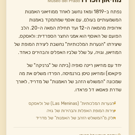
Museo del Prado
נפתח ב-1819 ומאז נחשב לאחד ממוזיאוני האמנות
המשמעותיים בעולם, עם אוסף שמתמקד באמנות
אירופית מהמאה ה-12 ועד תחילת המאה ה-20. הלב
הפועם של האוסף הוא אמני החצר הספרדית: ולאסקס,
שיצירתו "הנערות המלכותיות" נחשבת ליצירת המופת של
המוזיאון, וגויה, על שלל שלביו האפלים והבהירים כאחד.
יחד עם מוזיאון ריינה סופיה (ביתה של "גרניקה" של
פיקאסו) ומוזיאון טיסן בורנמיסה, הפרדו משלים את מה
שמכונה "המשולש הזהב של האמנות" של מדריד, לאורך
שדרת פאסאו דל פראדו.
"הנערות המלכותיות" (Las Meninas) של ולאסקס
יצירות המופת האפלות והבהירות של גויה
חלק מ"המשולש הזהב של האמנות" של מדריד