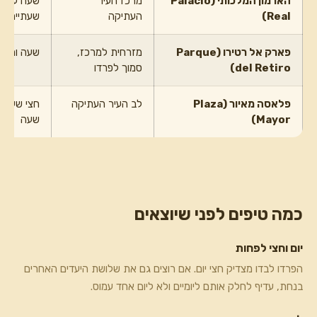
הארמון המלכותי (Palacio
מרכז העיר
שעה עד
Real)
העתיקה
שעתיים
פארק אל רטירו (Parque
מזרחית למרכז,
שעה ומעל
del Retiro)
סמוך לפרדו
פלאסה מאיור (Plaza
לב העיר העתיקה
חצי שעה 
Mayor)
שעה
כמה טיפים לפני שיוצאים
יום וחצי לפחות
הפרדו לבדו מצדיק חצי יום. אם רוצים גם את שלושת היעדים האחרים
בנחת, עדיף לחלק אותם ליומיים ולא ליום אחד עמוס.