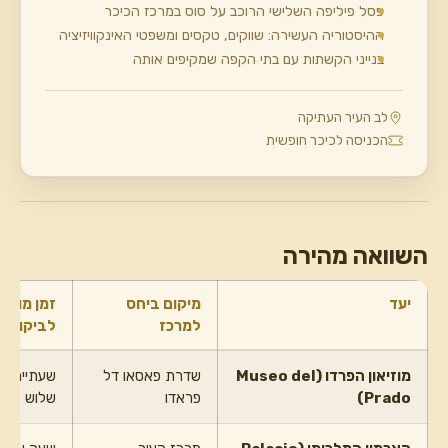
פסל פיליפה השלישי הרוכב על סוס במרכז הכיכר
ההיסטוריה העשירה: שווקים, טקסים ומשפטי האינקוויזיציה
בנייני הקשתות עם בתי הקפה שמקיפים אותה
לב העיר העתיקה
הכניסה לכיכר חופשית
השוואה מהירה
יעד
מיקום ביחס
זמן מומל
למרכז
לביקור
מוזיאון הפרדו (Museo del
שדרת פאסאו דל
שעתיים ע
Prado)
פראדו
שלוש