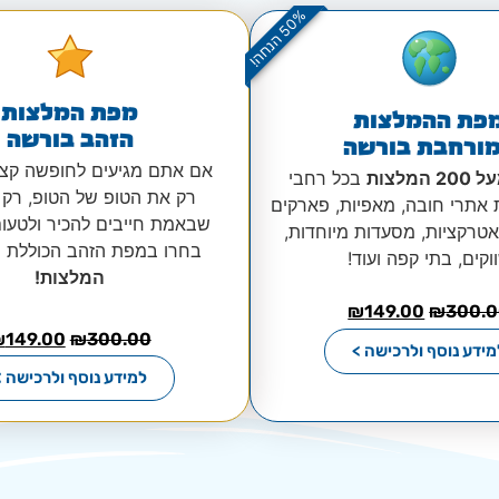
%
!
5
0
ה
נ
ח
ה
מפת המלצות
פת ההמלצות
הזהב בורשה
ורחבת בורשה
אם אתם מגיעים לחופשה קצר
2 המלצות
בכל רחבי
רק את הטופ של הטופ, רק
ת אתרי חובה, מאפיות, פארקים
שבאמת חייבים להכיר ולטעו
אטרקציות, מסעדות מיוחדות,
בחרו במפת הזהב הכוללת
וקים, בתי קפה ועוד!
המלצות!
₪
149.00
₪
300.
₪
149.00
₪
300.00
מידע נוסף ולרכישה >
למידע נוסף ולרכישה >