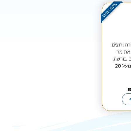
%
!
5
0
ה
נ
ח
ה
ה ורוצים
 את מה
ם בורשה,
מעל 20