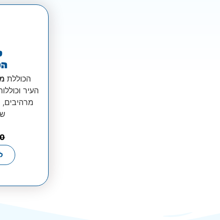
מ
המ
הכוללת
מעל 00
העיר וכוללו
מרהיבים, 
שו
00
ל