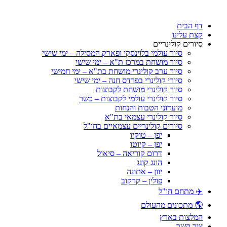
דלג
לתוכן
דף הבית
קצת עלינו
סיורים קולינריים
סיור עולמי בלוינסקי ופארק המסילה – ימי שישי
סיור מושחת במרכז ת"א – ימי שישי
סיור ערב קולינרי מושחת בת"א – ימי חמישי
סיורי קולינרי בפרדס חנה – ימי שישי
סיור קולינרי מושחת לקבוצות
סיור קולינרי עולמי לקבוצות – כשר
מועדוני הטבות והנחות
סיור קולינרי עצמאי בת"א
סיורים קולינריים עצמאיים בחו"ל
יפן – טוקיו
יפן – קיוטו
דרום קוריאה – סיאול
הונג קונג
יוון – אתונה
פולין – קרקוב
✈️ מתחם חו"ל
🌎 מתכונים מהעולם
המלצות בארץ
צור קשר