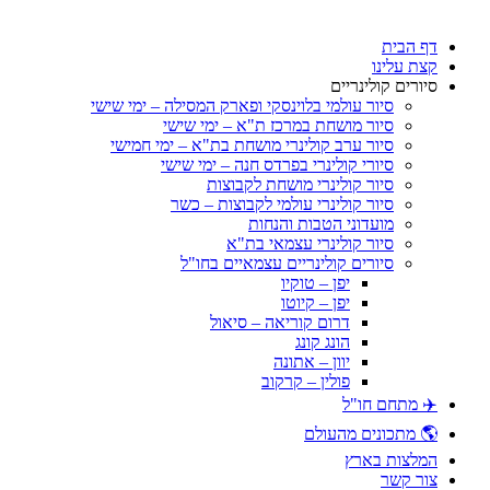
דף הבית
קצת עלינו
סיורים קולינריים
סיור עולמי בלוינסקי ופארק המסילה – ימי שישי
סיור מושחת במרכז ת"א – ימי שישי
סיור ערב קולינרי מושחת בת"א – ימי חמישי
סיורי קולינרי בפרדס חנה – ימי שישי
סיור קולינרי מושחת לקבוצות
סיור קולינרי עולמי לקבוצות – כשר
מועדוני הטבות והנחות
סיור קולינרי עצמאי בת"א
סיורים קולינריים עצמאיים בחו"ל
יפן – טוקיו
יפן – קיוטו
דרום קוריאה – סיאול
הונג קונג
יוון – אתונה
פולין – קרקוב
✈️ מתחם חו"ל
🌎 מתכונים מהעולם
המלצות בארץ
צור קשר