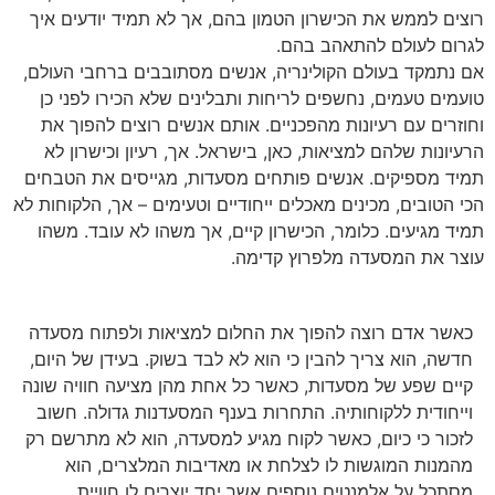
רוצים לממש את הכישרון הטמון בהם, אך לא תמיד יודעים איך
לגרום לעולם להתאהב בהם.
אם נתמקד בעולם הקולינריה, אנשים מסתובבים ברחבי העולם,
טועמים טעמים, נחשפים לריחות ותבלינים שלא הכירו לפני כן
וחוזרים עם רעיונות מהפכניים. אותם אנשים רוצים להפוך את
הרעיונות שלהם למציאות, כאן, בישראל. אך, רעיון וכישרון לא
תמיד מספיקים. אנשים פותחים מסעדות, מגייסים את הטבחים
הכי הטובים, מכינים מאכלים ייחודיים וטעימים – אך, הלקוחות לא
תמיד מגיעים. כלומר, הכישרון קיים, אך משהו לא עובד. משהו
עוצר את המסעדה מלפרוץ קדימה.
כאשר אדם רוצה להפוך את החלום למציאות ולפתוח מסעדה
חדשה, הוא צריך להבין כי הוא לא לבד בשוק. בעידן של היום,
קיים שפע של מסעדות, כאשר כל אחת מהן מציעה חוויה שונה
וייחודית ללקוחותיה. התחרות בענף המסעדנות גדולה. חשוב
לזכור כי כיום, כאשר לקוח מגיע למסעדה, הוא לא מתרשם רק
מהמנות המוגשות לו לצלחת או מאדיבות המלצרים, הוא
מסתכל על אלמנטים נוספים אשר יחד יוצרים לו חוויית