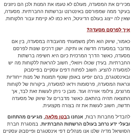
מכירים את המסעדה, מעולם לא טעמו את המנות ולכן הם ניזונים
בעיקר ממה שמפורסם באינטרנט וברשתות החברתיות. מסעדה,
שאין לה ייצוג בעולם הדיגיטל, היא כמו לא קיימת עבור הלקוחות.
איך לפרסם מסעדה?
כאמור, שיווק הוא חלק משמעותי מהעבודה במסעדה, בין אם
מדובר במסעדה חדשה או ותיקה. ישנן דרכים שונות לפרסם
מסעדה, כאשר הדרך המרכזית כיום היא חשיפה ברשתות
החברתיות. בעידן שכולו ויזואלי, חשוב להראות ללקוחות מה יש
למסעדה להציע. חשוב לפתוח דפים עסקיים בפייסבוק
ובאינסטגרם, בהם יופיעו באופן שוטף תמונות של מנות ייחודיות
ונראות המסעדה, פרסומות וידאו למסעדה, ביקורות של לקוחות
מרוצים, צילומי אווירה ועוד. מובן כי ניתן לעשות זאת לבד, אך
התוצאה תהיה בהתאם. כאשר מדברים על שיווק של מסעדה
חדשה, חשוב לעשות את זה בצורה מקצועית.
להבדיל מחברות רבות,
אנחנו ב
בטן
מלאה
, מגיעים מהתחום
ובעלי ידע נרחב בעולם הרשתות החברתיות.
במסגרת חברת
הסושיאל מדיה שלנו אנו מנהלים דפי אינסטגרם ופייסבוק עסקיים