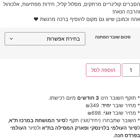
הסברים קולינריים מרתקים, מסלול קליל, חידות מפתיעות, אלכוהול
והרבה הנאה!
אהה וכמובן שיש גם מקום להוסיף ברכה מרגשת ❤️
סכום שובר המתנה
הוספה לסל
* תוקף השובר הינו
3 חודשים
מיום רכישתו.
* מחיר שובר
יחיד
: ₪349
* מחיר שובר
זוגי
: ₪698
* השובר שתבחרו (יחיד/זוגי) תקף ל
סיור המושחת
במרכז ת"א
,
ל
סיור העולמי בלוינסקי ופארק המסילה בת"א
ולסיור
העולמי
בפרדס חנה
.