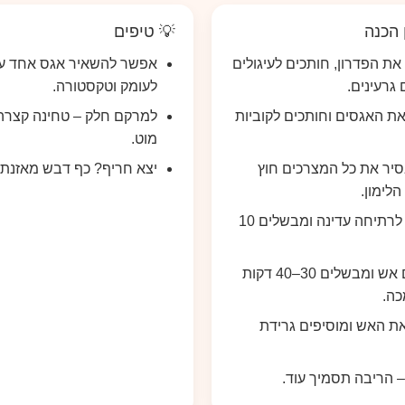
 הכנה
💡 טיפים
את הפדרון, חותכים לעיגולים
אפשר להשאיר אגס אחד ע
 גרעינים.
לעומק וטקסטורה.
את האגסים וחותכים לקוביות
למרקם חלק – טחינה קצרה
מוט.
יר את כל המצרכים חוץ
יצא חריף? כף דבש מאזנת.
לימון.
מביאים לרתיחה עדינה ומבשלים 10
מנמיכים אש ומבשלים 30–40 דקות
ה.
ת האש ומוסיפים גרידת
– הריבה תסמיך עוד.