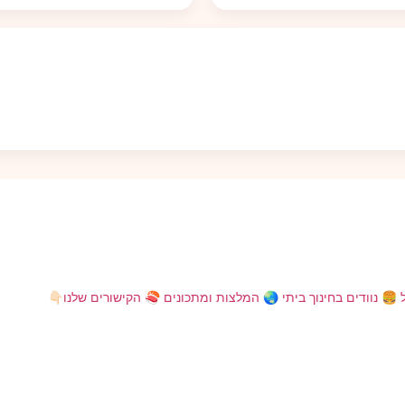
ל 🍔
נוודים בחינוך ביתי 🌏
המלצות ומתכונים 🍣
הקישורים שלנו👇🏻
היינו בהלם שגילינו טרטוריה בלב שכונת מגורים שקטה!