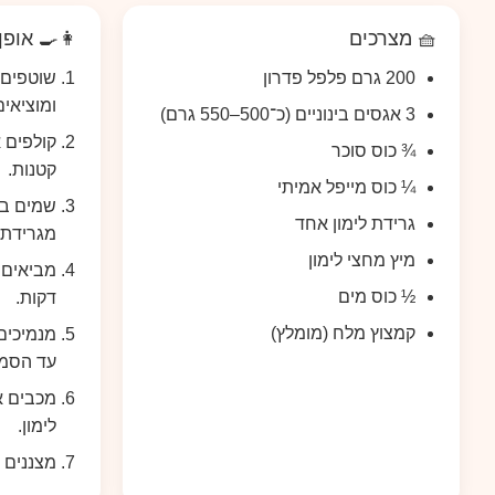
🧺 מצרכים
👩‍🍳 אופן
200 גרם פלפל פדרון
שוטפים 
ומוציאים
3 אגסים בינוניים (כ־500–550 גרם)
קולפים 
¾ כוס סוכר
קטנות.
¼ כוס מייפל אמיתי
שמים בס
גרידת לימון אחד
מגרידת ה
מיץ מחצי לימון
½ כוס מים
דקות.
קמצוץ מלח (מומלץ)
עד הסמכ
מכבים א
לימון.
מצננים 