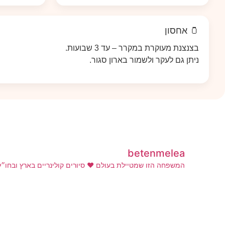
🫙 אחסון
בצנצנת מעוקרת במקרר – עד 3 שבועות.
ניתן גם לעקר ולשמור בארון סגור.
betenmelea
המשפחה הזו שמטיילת בעולם ❤️
סיורים קולינריים בארץ ובחו״
איך יכול להיות שקינוח כל כך מפורסם לא השאיר אחריו