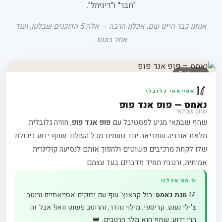
"חבר" ו"דיגיתל".
אנחנו כבר היינו שם, אכלנו הרבה — אלה 5 הדוכנים שבלטו, ועוד
אחד בונוס.
דוכן 1 · 5
🥢
אסייאתי גלובלי
נאמס — פופ אנד פופ
שחף שבתאי
שחף שבתאי מגיע לפסטיבל עם
פופ אנד פופ
, חוויה גלובלית
מלאת אנרגיה שמביאה יחד טעמים מכל העולם. שחף ידוע ביכולת
שלו לקחת מרכיבים פשוטים ולהפוך אותם לנסיעה קולינרית
אמיתית, ורטביו תמיד מדברים בעד עצמם.
✨ מה אכלנו
🥢
מנת נאמס
: רול קראנץ' עוף עם ירוקים אסייאתיים ורוטב
צ'ילי נענע. קריספי, מילוי נהדר, והרוטב פשוט וואו! אבל זה
הרי ידוע: שחף הוא מלך הרטבים. 👑