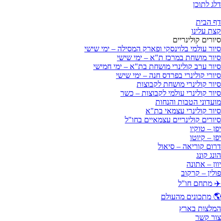
דלג לתוכן
דף הבית
קצת עלינו
סיורים קולינריים
סיור עולמי בלוינסקי ופארק המסילה – ימי שישי
סיור מושחת במרכז ת"א – ימי שישי
סיור ערב קולינרי מושחת בת"א – ימי חמישי
סיורי קולינרי בפרדס חנה – ימי שישי
סיור קולינרי מושחת לקבוצות
סיור קולינרי עולמי לקבוצות – כשר
מועדוני הטבות והנחות
סיור קולינרי עצמאי בת"א
סיורים קולינריים עצמאיים בחו"ל
יפן – טוקיו
יפן – קיוטו
דרום קוריאה – סיאול
הונג קונג
יוון – אתונה
פולין – קרקוב
✈️ מתחם חו"ל
🌎 מתכונים מהעולם
המלצות בארץ
צור קשר