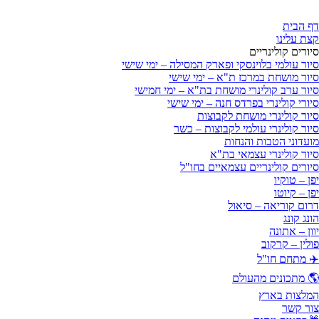
דף הבית
קצת עלינו
סיורים קולינריים
סיור עולמי בלוינסקי ופארק המסילה – ימי שישי
סיור מושחת במרכז ת"א – ימי שישי
סיור ערב קולינרי מושחת בת"א – ימי חמישי
סיורי קולינרי בפרדס חנה – ימי שישי
סיור קולינרי מושחת לקבוצות
סיור קולינרי עולמי לקבוצות – כשר
מועדוני הטבות והנחות
סיור קולינרי עצמאי בת"א
סיורים קולינריים עצמאיים בחו"ל
יפן – טוקיו
יפן – קיוטו
דרום קוריאה – סיאול
הונג קונג
יוון – אתונה
פולין – קרקוב
✈️ מתחם חו"ל
🌎 מתכונים מהעולם
המלצות בארץ
צור קשר