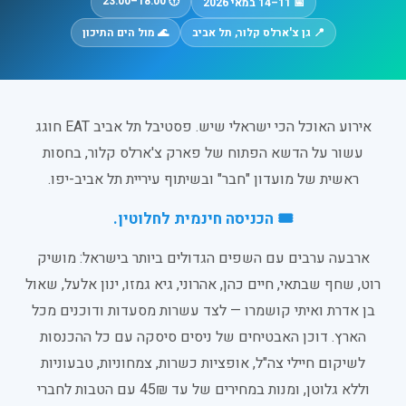
🕕 18:00–23:00
📅 11–14 במאי 2026
📍 גן צ'ארלס קלור, תל אביב
🌊 מול הים התיכון
אירוע האוכל הכי ישראלי שיש. פסטיבל תל אביב EAT חוגג
עשור על הדשא הפתוח של פארק צ'ארלס קלור, בחסות
ראשית של מועדון "חבר" ובשיתוף עיריית תל אביב-יפו.
🎟️ הכניסה חינמית לחלוטין.
ארבעה ערבים עם השפים הגדולים ביותר בישראל: מושיק
רוט, שחף שבתאי, חיים כהן, אהרוני, גיא גמזו, ינון אלעל, שאול
בן אדרת ואיתי קושמרו — לצד עשרות מסעדות ודוכנים מכל
הארץ. דוכן האבטיחים של ניסים סיסקה עם כל ההכנסות
לשיקום חיילי צה"ל, אופציות כשרות, צמחוניות, טבעוניות
וללא גלוטן, ומנות במחירים של עד 45₪ עם הטבות לחברי