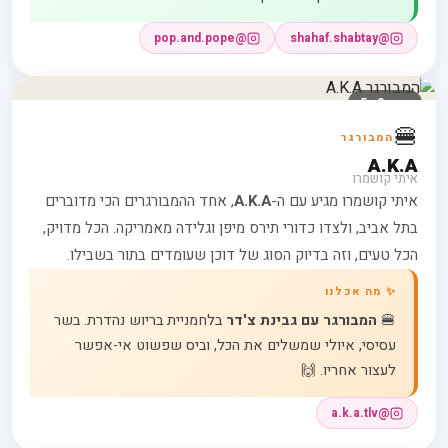
@pop.and.pope
@shahaf.shabtay
דוכן 2 · 5
🍔
המבורגר
A.K.A
איתי קושמרו
איתי קושמרו מגיע עם ה-
A.K.A
, אחד ההמבורגרים הכי מדוברים
בתל אביב, ולצדו כדורי תירס מיפן וגלידה מאמריקה. הכל מדויק,
הכל טעים, וזה בדיוק הסוג של דוכן שעומדים בתור בשבילו.
✨ מה אכלנו
🍔
המבורגר עם גבינת צ'דר
בלחמניית בריוש נהדרת. בשר
עסיסי, איולי שמשלים את הכל, וביס שפשוט אי-אפשר
לעצור אחריו. 🙌
@a.k.a.tlv