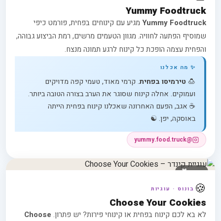
Yummy Foodtruck
Yummy Foodtruck
מגיע עם קינוחים בפחית, פורמט כיפי
שמוסיף הפתעה לחוויה. מגוון הטעמים מרשים, רמת הביצוע גבוהה,
והפחית עצמה הופכת כל קינוח לרגע תמונה מנצח.
✨ מה אכלנו
🍮
טירמיסו בפחית
. קרמי מאוד, טעמי קפה מדויקים
ועמוקים. אחלה קינוח שסוגר את הערב בצורה הטובה ביותר.
☕ אגב, הפעם האחרונה שאכלנו קינוח בפחית הייתה
באוסקה, יפן. ☯️
@yummy.food.truck
בונוס 🎁
🍪
בונוס · עוגיות
Choose Your Cookies
לא בא לכם קינוח בפחית או קינוחי פירות? יש פתרון.
Choose