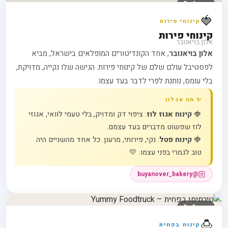
דוכן 4 · 5
🍓
קינוחי פירות
קינוחי פירות
אלון בויאנובר
אלון בויאנובר
, אחד הקונדיטורים המופלאים בישראל, מביא
לפסטיבל עולם שלם של קינוחי פירות. הגישה שלו נקייה, מדויקת,
בלי עומס, נותנת לפרי לדבר בעד עצמו.
✨ מה אכלנו
🍓
קינוח אגוז לוז
: ציפוי דק ומדויק, בלי טעמי לוואי, אגוזי
לוז שפשוט מדברים בעד עצמם.
🍓
קינוח פטל
: נקי, פירותי, מרענן. כל אחד מהשניים היה
טוב לגמרי בפני עצמו. 💛
@buyanover_bakery
דוכן 5 · 5
🍮
קינוח בפחית