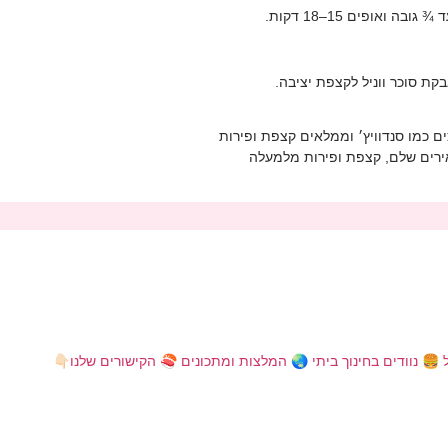
בה ואופים 15–18 דקות.
ת סוכר ווניל לקצפת יציבה.
ם כמו סנדוויץ׳ וממלאים קצפת ופירות
ירים שלם, קצפת ופירות מלמעלה
ל 🍔
נוודים בחינוך ביתי 🌏
המלצות ומתכונים 🍣
הקישורים שלנו👇🏻
איך יכול להיות שקינוח כל כך מפורסם לא השאיר אחריו