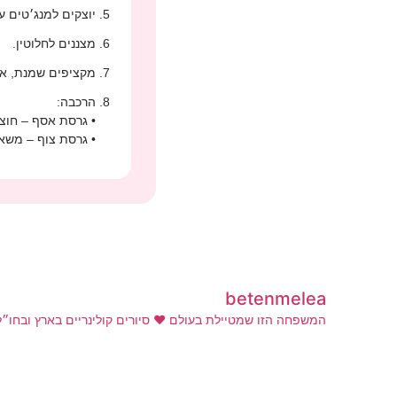
יוצקים למנג׳טים עד ¾ גו
מצננים לחלוטין.
מקציפים שמנת, אבק
הרכבה:
• גרסת אסף – חוצי
• גרסת צוף – משא
betenmelea
המשפחה הזו שמטיילת בעולם ❤️
סיורים קולינריים בארץ ובחו״
אנחנו בהלם שרק עכשיו גילינו את זה!!😱🫣 אתם ידעתם א