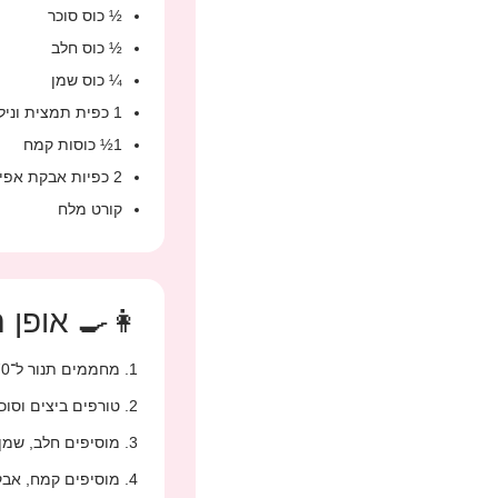
½ כוס סוכר
½ כוס חלב
¼ כוס שמן
1 כפית תמצית וניל
1½ כוסות קמח
2 כפיות אבקת אפייה
קורט מלח
 אופן הכנה
מחממים תנור ל־170 מעלות (טורבו).
 עד תערובת בהירה.
ן ווניל ומערבבים.
בבים רק עד אחיד.