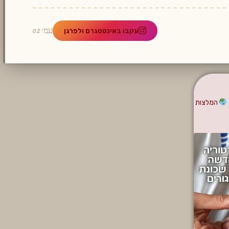
עמ׳ 02
עקבו באינסטגרם ולפרגן
המלצות