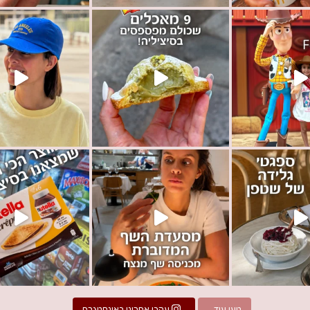
יליה בלי לטעום א
⁨ אחת החולשות הכי גדולות שלנו זה בראנץ׳!
האו
ו ותייגו דחוףףףף את מי שחייב שיהיה לו את זה בב
mashy
טען עוד...
עקבו אחרינו באינסטגרם