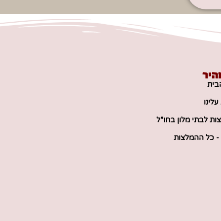
היר
בית
לינו
ות לבתי מלון בחו"ל
 - כל ההמלצות