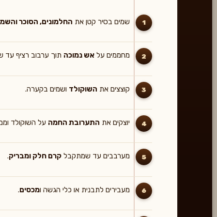
שמים בסיר קטן את
החלמונים, הסוכר והשמ
1
מחממים על
אש נמוכה
תוך ערבוב רציף עד ש
2
קוצצים את
השוקולד
ושמים בקערה.
3
יוצקים את
התערובת החמה
על השוקולד וממת
4
מערבבים עד שמתקבל
קרם חלק ומבריק
.
5
מעבירים לתבנית או כלי הגשה ו
מכסים
.
6