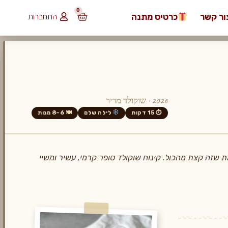
0
ור קשר
כרטיס מתנה
התחברות
₪
0.00
2026 · שוקולד מריר
⏱ 15 דקות
לילה שלם
🍽 6–8 מנות
 שזה קצת מהכול. קינוח שוקולד סופר קרמי, עשיר ומשיי