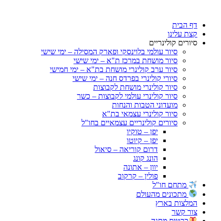
דלג
לתוכן
דף הבית
קצת עלינו
סיורים קולינריים
סיור עולמי בלוינסקי ופארק המסילה – ימי שישי
סיור מושחת במרכז ת"א – ימי שישי
סיור ערב קולינרי מושחת בת"א – ימי חמישי
סיורי קולינרי בפרדס חנה – ימי שישי
סיור קולינרי מושחת לקבוצות
סיור קולינרי עולמי לקבוצות – כשר
מועדוני הטבות והנחות
סיור קולינרי עצמאי בת"א
סיורים קולינריים עצמאיים בחו"ל
יפן – טוקיו
יפן – קיוטו
דרום קוריאה – סיאול
הונג קונג
יוון – אתונה
פולין – קרקוב
מתחם חו"ל
מתכונים מהעולם
המלצות בארץ
צור קשר
כרטיס מתנה