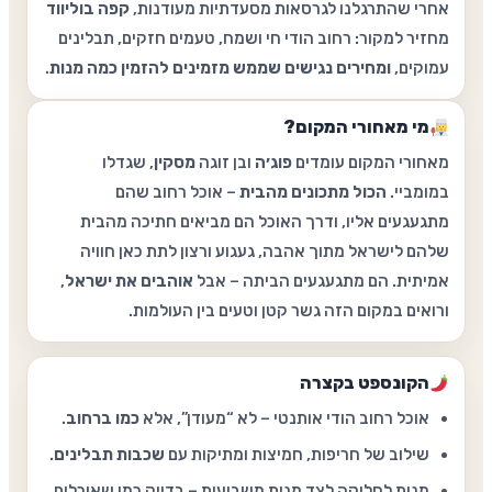
אחרי שהתרגלנו לגרסאות מסעדתיות מעודנות,
קפה בוליווד
מחזיר למקור: רחוב הודי חי ושמח, טעמים חזקים, תבלינים
עמוקים,
ומחירים נגישים שממש מזמינים להזמין כמה מנות
.
מי מאחורי המקום?
מאחורי המקום עומדים
פוג׳ה
ובן זוגה
מסקין
, שגדלו
במומביי.
הכול מתכונים מהבית
– אוכל רחוב שהם
מתגעגעים אליו, ודרך האוכל הם מביאים חתיכה מהבית
שלהם לישראל מתוך אהבה, געגוע ורצון לתת כאן חוויה
אמיתית. הם מתגעגעים הביתה – אבל
אוהבים את ישראל
,
ורואים במקום הזה גשר קטן וטעים בין העולמות.
הקונספט בקצרה
אוכל רחוב הודי אותנטי – לא “מעודן”, אלא
כמו ברחוב
.
שילוב של חריפות, חמיצות ומתיקות עם
שכבות תבלינים
.
מנות לחלוקה לצד מנות משביעות – בדיוק כמו שאוכלים