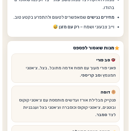
בהודו.
מחירים נגישים
שמאפשרים לטעום ולהתפרע בקטע טוב.
וייב צבעוני ושמח –
רק עם מזגן
מנות שאסור לפספס
סב פורי
פאני פורי מעוך עם תפוח אדמה מתובל, בצל, צ׳אטני
חמצמץ ו
סב קריספי
.
דוסה
פנקייק מבלילת אורז ועדשים מותססת עם צ׳אטני קוקוס
ובוטנים, צ׳אטני קוקוס וכוסברה וצ׳אטני בצל ועגבניות
לצד
סמבר
.