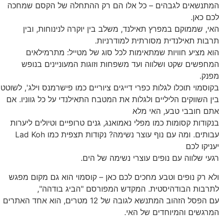
המתנשאים לגבהים – כל אלו הם רק ההתחלה של הקסם שמחכה
לכם כאן.
האי, שממוקם במפרץ תאילנד, משלב בין יוקרה לנינוחות, ובין
תרבות תאילנדית מסורתית למודרניות.
הוא מציע חוויות שמתאימות לכל סוג של מטייל: מתרמילאים
המחפשים שקט ושלווה ועד משפחות וזוגות המעוניינים בנופש
מפנק.
בקוסמוי תוכלו לגלות כפרי דייגים ציוריים כמו פישרמנס וילג', לשוטט
בין השווקים הליליים ולגלות את המטבח התאילנדי על כל גווניו. אם
אתם חובבי טבע, האי מלא
בנקודות קסומות כמו מפלי נאמואנג, גנים טרופיים וטיולים ליערות
עבותים. ומה עם נוף עוצר נשימה? נקודות תצפית כמו Lad Koh
יעניקו לכם
רגעי שלווה עם נופים עוצרי נשימה של הים.
ולא רק נופים וטבע מחכים לכם כאן – קוסמוי הוא גם מקום מפגש
לתרבות הבודהיסטית. המקדש המפורסם "הביג בודהה",
עם הפסל הזהוב המתנשא לגובה של 12 מטרים, הוא אחד האתרים
המרגשים והמיוחדים של האי.