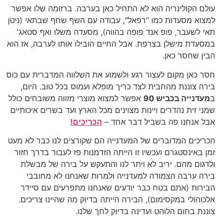
עולם הקולינריה הוא לא התחיל כאן בערבה. ברזומה שלו אפשר
למצוא מסעדות כמו "רפאל", עבודה עם השף שחף שבתאי (ניטן
תאי לשעבר, פופ אנד פופה בהווה), מסעדה משלו ואף סטאג'
במסעדת מישלן בצרפת. אבל החיים הובילו אותו לערבה, אז הוא
הבין שחסר כאן.
חסר כאן מקום לעצור רגע ולשמוע את השלווה המדברית עם כוס
בירה צוננת מהחבית לצד כריך מופלא ועמוס בכל טוב. היום,
ב
מעדנייה בכביש 90
אפשר למצוא מוצרי מזווה משובחים כולל
שמני זית נהדרים ויינות מצוינים מכל הארץ ועד בשרים איכותיים
אבל אנחנו פה בשביל דבר אחד –
הכריכים!
הכריכים המדוברים של המעדנייה הם שקורצים לנו כבר לא מעט
זמן באינסטגרם ועכשיו זו הייתה הזדמנות פז לעבור בדרך חזור
ולדגום מהם. יריב לא ויתר לנו והתעקש על בירה של מבשלת
בירה ערבה הצמודה למעדנייה ולמרות שאנחנו לא מחובבי
הבירות (אתם בטח כבר יודעים שאנחנו מתפרעים עם סיידר
אלכוהולי במקסימום), הבירה הייתה בדיוק מה שהיינו צריכים.
צוננת בחום הלוהט ועדינה בדיוק לחך שלנו.