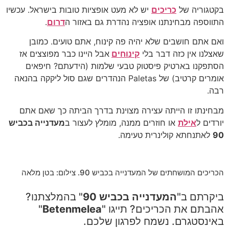
בקטגוריה של
כריכים
יש לא מעט אופציות טובות בישראל. עכשיו
התווספה מבחינתנו אופציה נהדרת גם באזור ה
דרום
.
ואם אתם חושבים שלא יהיה פה קינוח, אתם טועים. כמובן
שאצלנו אין כזה דבר בלי
קינוחים
אבל היינו כבר מפוצצים אז
הסתפקנו בארטיק פיסטוק טבעי שלמות (הידעתם? חיפאים
אומרים קרטיב) של Paletas הנהדרים שגם סול ליקקה בהנאה
רבה.
מבחינתו זו הייתה עצירה מצוינת בדרך הביתה כך שאם אתם
יורדים ל
אילת
או חוזרים ממנה, מומלץ לעצור ב
מעדנייה בכביש
90
לאתנחתא קולינרית טעימה.
הכריכים המושחתים של המעדנייה בכביש 90. צילום: בטן מלאה
ביקרתם ב"
המעדנייה בכביש 90
" בהמלצתנו?
אהבתם את הכריכים? תייגו "
Betenmelea
"
באינסטגרם. נשמח לפרגון שלכם.