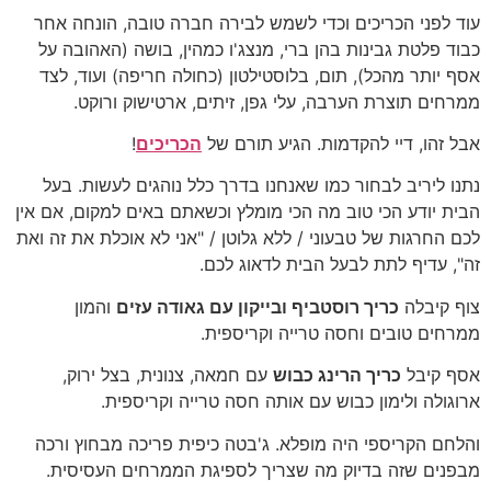
עוד לפני הכריכים וכדי לשמש לבירה חברה טובה, הונחה אחר
כבוד פלטת גבינות בהן ברי, מנצג'ו כמהין, בושה (האהובה על
אסף יותר מהכל), תום, בלוסטילטון (כחולה חריפה) ועוד, לצד
ממרחים תוצרת הערבה, עלי גפן, זיתים, ארטישוק ורוקט.
אבל זהו, דיי להקדמות. הגיע תורם של
הכריכים
!
נתנו ליריב לבחור כמו שאנחנו בדרך כלל נוהגים לעשות. בעל
הבית יודע הכי טוב מה הכי מומלץ וכשאתם באים למקום, אם אין
לכם החרגות של טבעוני / ללא גלוטן / "אני לא אוכלת את זה ואת
זה", עדיף לתת לבעל הבית לדאוג לכם.
צוף קיבלה
כריך רוסטביף ובייקון עם גאודה עזים
והמון
ממרחים טובים וחסה טרייה וקריספית.
אסף קיבל
כריך הרינג כבוש
עם חמאה, צנונית, בצל ירוק,
ארוגולה ולימון כבוש עם אותה חסה טרייה וקריספית.
והלחם הקריספי היה מופלא. ג'בטה כיפית פריכה מבחוץ ורכה
מבפנים שזה בדיוק מה שצריך לספיגת הממרחים העסיסית.